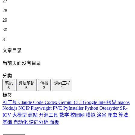
27
28
29
30
31
文章目录
当前页面没有目录
分类
笔记
算法笔记
情报
逆向工程
6
5
3
1
标签
AI工具
Claude Code
Codex
Gemini CLI
Google
Intel核显
macos
Node.js
NOIP
Playwright
PVE
PyInstaller
Python
Qteasytier
SR-
IOV
大模型
建站
开源工具
数学
校园网
模拟
洛谷
爬虫
算法
基础
自动化
逆向分析
面板