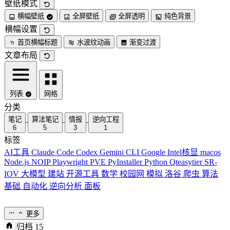
壁纸模式
横幅壁纸
全屏壁纸
全屏透明
纯色背景
横幅设置
首页横幅标题
水波纹动画
渐变过渡
文章布局
列表
网格
分类
笔记
算法笔记
情报
逆向工程
6
5
3
1
标签
AI工具
Claude Code
Codex
Gemini CLI
Google
Intel核显
macos
Node.js
NOIP
Playwright
PVE
PyInstaller
Python
Qteasytier
SR-
IOV
大模型
建站
开源工具
数学
校园网
模拟
洛谷
爬虫
算法
基础
自动化
逆向分析
面板
更多
归档
15