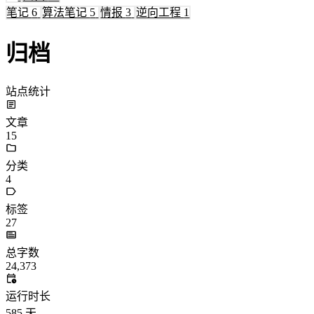
笔记
6
算法笔记
5
情报
3
逆向工程
1
归档
站点统计
文章
15
分类
4
标签
27
总字数
24,373
运行时长
585
天